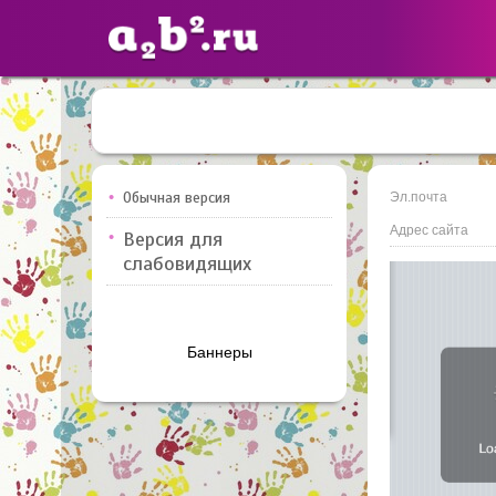
Сайты
педагогов
Обычная версия
Эл.почта
Адрес сайта
Версия для
Добавлено — 10947
Добавлен
слабовидящих
Баннеры